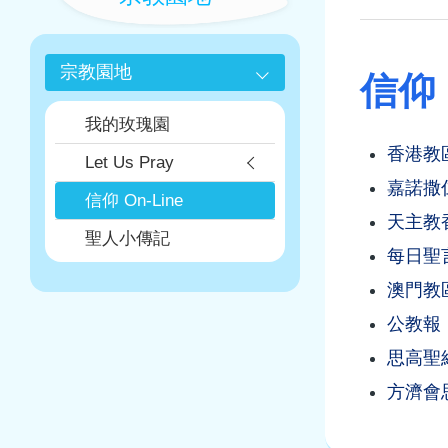
航
連
結
宗教園地
信仰 
我的玫瑰園
香港教
Let Us Pray
嘉諾撒
信仰 On-Line
天主教
聖人小傳記
每日聖
澳門教
公教報
思高聖
方濟會